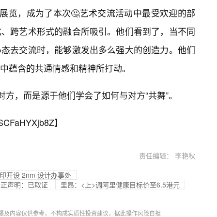
的展览，成为了本次🤔艺术交流活动中最受欢迎的部
化、跨艺术形式的融合所吸引。他们看到了，当不同
心态去交流时，能够激发出多么强大的创造力。他们
中蕴含的共通情感和精神所打动。
对方，而是源于他们学会了如何与对方“共舞”。
SCFaHYXjb8Z
】
责任编辑： 李艳秋
在印开设 2nm 设计办事处
严正声明：已取证
里昂：<上>调阿里健康目标价至6.5港元
提及内容仅供参考，不构成实质性投资建议，据此操作风险自担