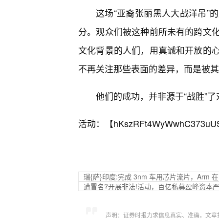
这场“亚裔张丽黑人大战洋吊”
分。观众们被这种前所未有的跨文
文化背景的人们，用真诚和开放的
不再关注那些表面的差异，而是被其
他们的成功，并非源于“战胜”了
活动：【
hKszRFt4WyWwhC373uU
瑞{萨}印度:完成 3nm 车用芯片流片，Arm 
遭冒名?开展非法!活动，百亿私募盈峰资本
声明：证券时报力求信息真实、准确，文章