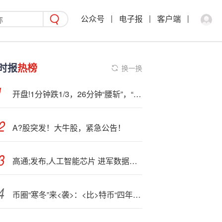
公众号
电子报
客户端
时报
热榜
换一换
开盘!1分钟跌1/3，26分钟“腰斩”，“特朗普概念”被市场抛弃
A?股突发！大牛股，紧急公告！
高通;发布,人工智能芯片 进军数据中心市场挑战英伟达
币圈“寒冬”来<袭>：<比>特币“四年周期”尾声遇美国政府关门“双杀”