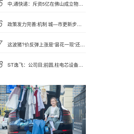
中,通快递：斥资5亿在佛山成立物流公司
政策发力完善:机制 城—市更新步伐再提速
这波猪?价反弹上涨是“昙花一现”还是拐点来了？
ST逸飞：公司目;前圆,柱电芯设备订单充足