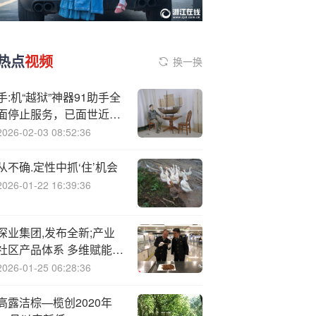
热点
视频
换一换
手:机“越狱”神器91助手全
面停止服务，已面世近20
年
2026-02-03 08:52:36
从不确.定性中抓‘住’机会
2026-01-22 16:39:36
深业集团,发布全新;产业
社区产品体系 多维赋能科
创发展
2026-01-25 06:28:36
高露洁棕—榄创2020年